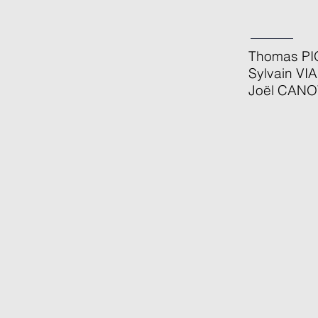
Thomas P
Sylvain VI
Joël CAN