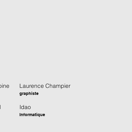
oine
Laurence Champier
graphiste
d
Idao
Informatique